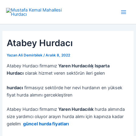
İçeriğe
atla
Main
Men
Atabey Hurdacı
Yazan
Ali Demirbilek
/
Aralık 8, 2022
Atabey Hurdacı firmamız
Yaren Hurdacılıķ
Isparta
Hurdacı
olarak hizmet veren sektörün ileri gelen
hurdacı
firmasıyız sektörde her nevi hurdanın en yüksek
fiyat hurda alımını gercekleştiren
Atabey Hurdacı firmamız
Yaren Hurdacılık
hurda alımında
size yardımcı oluyor arayın hurda alımı için kapınıza kadar
gelelim
güncel hurda fiyatları