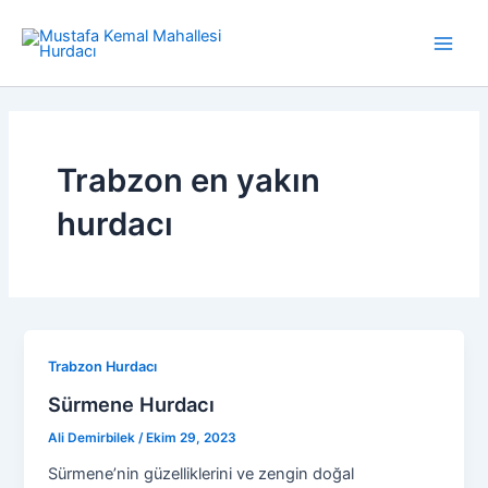
İçeriğe
atla
Main
Men
Trabzon en yakın
hurdacı
Trabzon Hurdacı
Sürmene Hurdacı
Ali Demirbilek
/
Ekim 29, 2023
Sürmene’nin güzelliklerini ve zengin doğal