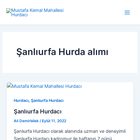
İçeriğe
atla
Main
Men
Şanlıurfa Hurda alımı
,
Hurdacı
Şanlıurfa Hurdacı
Şanlıurfa Hurdacı
Ali Demirbilek
/
Eylül 11, 2022
Şanlıurfa Hurdacı olarak alanında uzman ve deneyimli
Şanlıurfa Hurdacı kadromuz ile haftanın 7 günü ,