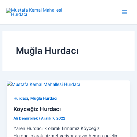
İçeriğe
atla
Main
Men
Muğla Hurdacı
,
Hurdacı
Muğla Hurdacı
Köyceğiz Hurdacı
Ali Demirbilek
/
Aralık 7, 2022
Yaren Hurdacılık olarak firmamız Köyceğiz
Hurdacı olarak hizmet veriyor arayın hemen gelelim