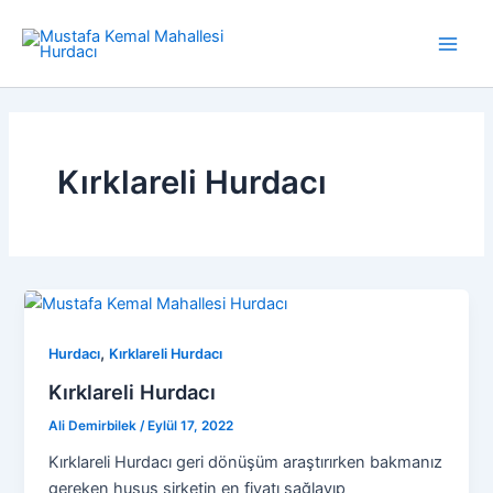
İçeriğe
atla
Main
Men
Kırklareli Hurdacı
,
Hurdacı
Kırklareli Hurdacı
Kırklareli Hurdacı
Ali Demirbilek
/
Eylül 17, 2022
Kırklareli Hurdacı geri dönüşüm araştırırken bakmanız
gereken husus şirketin en fiyatı sağlayıp