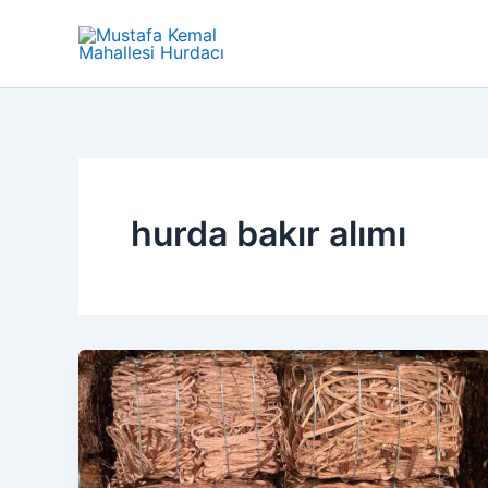
İçeriğe
atla
hurda bakır alımı