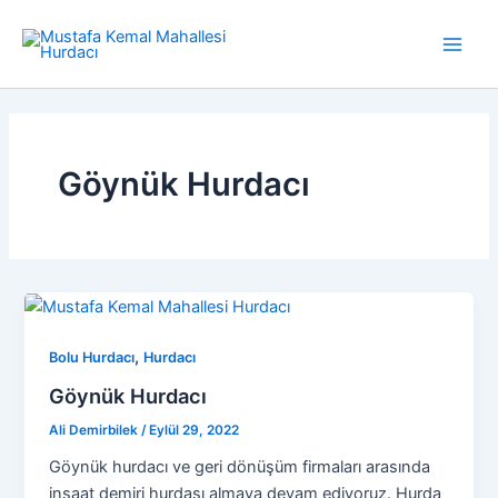
İçeriğe
atla
Main
Men
Göynük Hurdacı
,
Bolu Hurdacı
Hurdacı
Göynük Hurdacı
Ali Demirbilek
/
Eylül 29, 2022
Göynük hurdacı ve geri dönüşüm firmaları arasında
inşaat demiri hurdası almaya devam ediyoruz. Hurda