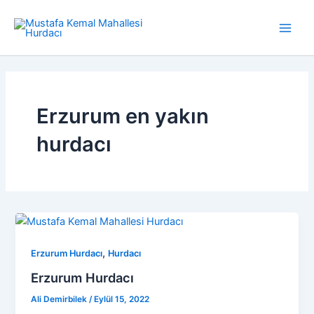
İçeriğe
atla
Main
Men
Erzurum en yakın
hurdacı
,
Erzurum Hurdacı
Hurdacı
Erzurum Hurdacı
Ali Demirbilek
/
Eylül 15, 2022