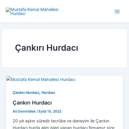
İçeriğe
atla
Main
Men
Çankırı Hurdacı
,
Çankırı Hurdacı
Hurdacı
Çankırı Hurdacı
Ali Demirbilek
/
Eylül 15, 2022
20 yılı aşkın süredir tecrübe ve deneyim ile Çankırı
Hurdacı hurda alım işleri yapan hurdacı firmamız size