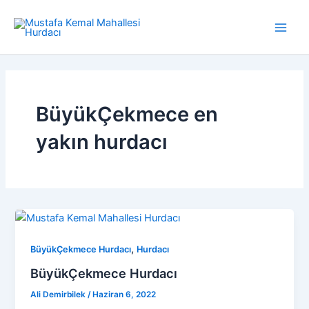
İçeriğe
atla
Main
Men
BüyükÇekmece en
yakın hurdacı
,
BüyükÇekmece Hurdacı
Hurdacı
BüyükÇekmece Hurdacı
Ali Demirbilek
/
Haziran 6, 2022