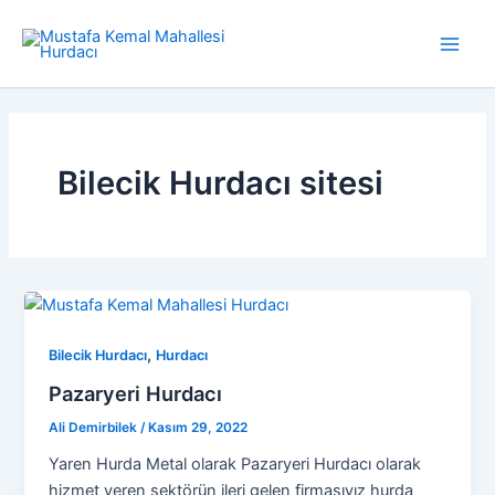
İçeriğe
atla
Main
Men
Bilecik Hurdacı sitesi
,
Bilecik Hurdacı
Hurdacı
Pazaryeri Hurdacı
Ali Demirbilek
/
Kasım 29, 2022
Yaren Hurda Metal olarak Pazaryeri Hurdacı olarak
hizmet veren sektörün ileri gelen firmasıyız hurda